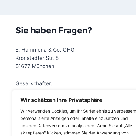
Sie haben Fragen?
E. Hammerla & Co. OHG
Kronstadter Str. 8
81677 München
Gesellschafter:
Elke Osswald & Christian Blenninger
Wir schätzen Ihre Privatsphäre
Tel.: (089) 16 99 77 & (089) 16 47 02
Wir verwenden Cookies, um Ihr Surferlebnis zu verbessern
Fax: (089) 16 03 60
personalisierte Anzeigen oder Inhalte einzusetzen und
Email:
info@hausverwaltung-hammerla.de
unseren Datenverkehr zu analysieren. Wenn Sie auf „Alle
akzeptieren" klicken, stimmen Sie der Anwendung von