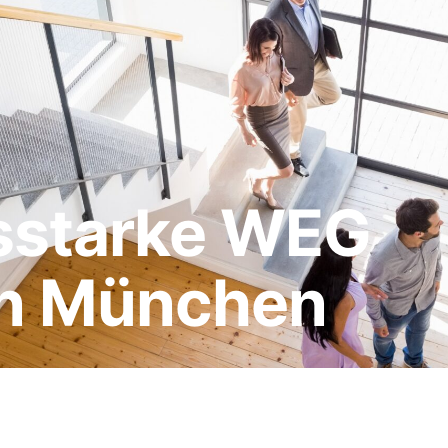
gsstarke WEG
in München