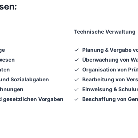
ssen:
Technische Verwaltung
ge
Planung & Vergabe v
wesen
Überwachung von War
nten
Organisation von Pr
 und Sozialabgaben
Bearbeitung von Vers
chnungen
Einweisung & Schulu
d gesetzlichen Vorgaben
Beschaffung von Ge